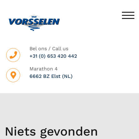
Spring
naar
SCH
de
inhoud
Bel ons / Call us
+31 (0) 653 420 442
Marathon 4
6662 BZ Elst (NL)
Niets gevonden